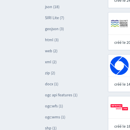
créé le 
json (18)
SIRI Lite (7)
geojson (3)
html (3)
créé le 
web (2)
xml (2)
zip (2)
docx (1)
créé le 
ogc api features (1)
ogc:wfs (1)
ogc:wms (1)
créé le 
shp (1)