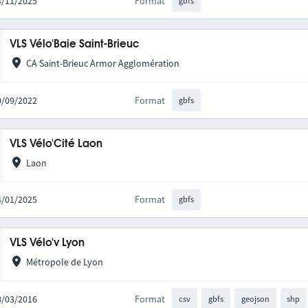
24/11/2025
Format
gbfs
VLS Vélo'Baie Saint-Brieuc
CA Saint-Brieuc Armor Agglomération
20/09/2022
Format
gbfs
VLS Vélo'Cité Laon
Laon
14/01/2025
Format
gbfs
VLS Vélo'v Lyon
Métropole de Lyon
18/03/2016
Format
csv
gbfs
geojson
shp