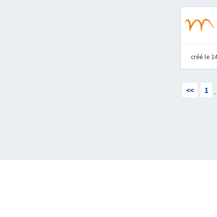
créé le 
<<
1