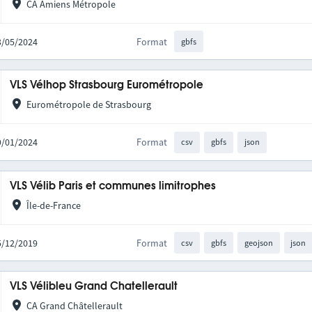
CA Amiens Métropole
03/05/2024
Format
gbfs
VLS Vélhop Strasbourg Eurométropole
Eurométropole de Strasbourg
19/01/2024
Format
csv
gbfs
json
VLS Vélib Paris et communes limitrophes
Île-de-France
05/12/2019
Format
csv
gbfs
geojson
json
VLS Vélibleu Grand Chatellerault
CA Grand Châtellerault