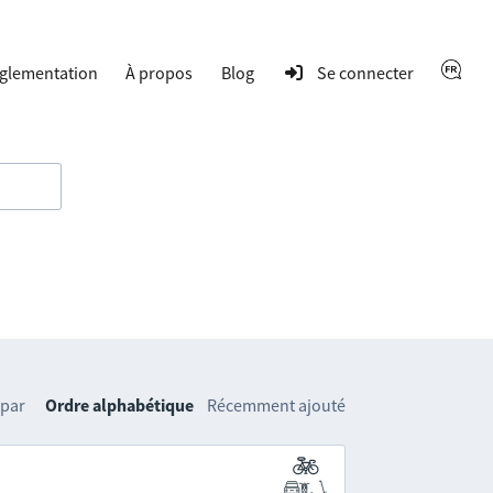
glementation
À propos
Blog
Se connecter
 par
Ordre alphabétique
Récemment ajouté