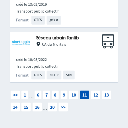
créé le 13/02/2019
Transport public collectif
Format
GTFS
gtfs-rt
Réseau urbain Tanlib
CA du Niortais
créé le 10/03/2022
Transport public collectif
Format
GTFS
NeTEx
SIRI
<<
1
6
7
8
9
10
11
12
13
…
14
15
16
20
>>
…