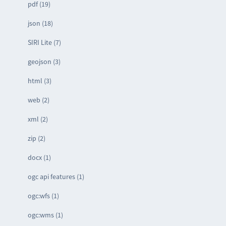
pdf (19)
json (18)
SIRI Lite (7)
geojson (3)
html (3)
web (2)
xml (2)
zip (2)
docx (1)
ogc api features (1)
ogc:wfs (1)
ogc:wms (1)