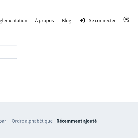
glementation
À propos
Blog
Se connecter
 par
Ordre alphabétique
Récemment ajouté