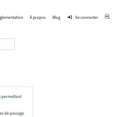
glementation
À propos
Blog
Se connecter
s permettant
res de passage