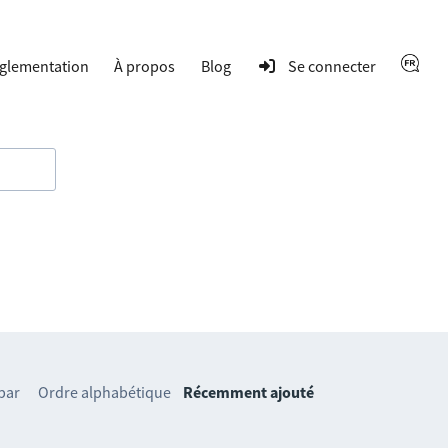
glementation
À propos
Blog
Se connecter
 par
Ordre alphabétique
Récemment ajouté