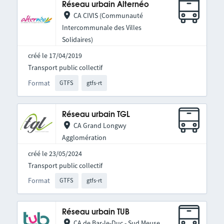
Réseau urbain Alternéo
CA CIVIS (Communauté
Intercommunale des Villes
Solidaires)
créé le 17/04/2019
Transport public collectif
Format
GTFS
gtfs-rt
Réseau urbain TGL
CA Grand Longwy
Agglomération
créé le 23/05/2024
Transport public collectif
Format
GTFS
gtfs-rt
Réseau urbain TUB
CA de Bar-le-Duc - Sud Meuse