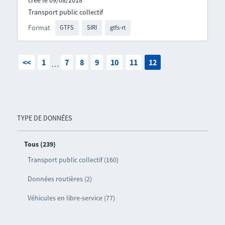
créé le 09/08/2018
Transport public collectif
Format
GTFS
SIRI
gtfs-rt
<<
1
7
8
9
10
11
12
…
TYPE DE DONNÉES
Tous (239)
Transport public collectif (160)
Données routières (2)
Véhicules en libre-service (77)