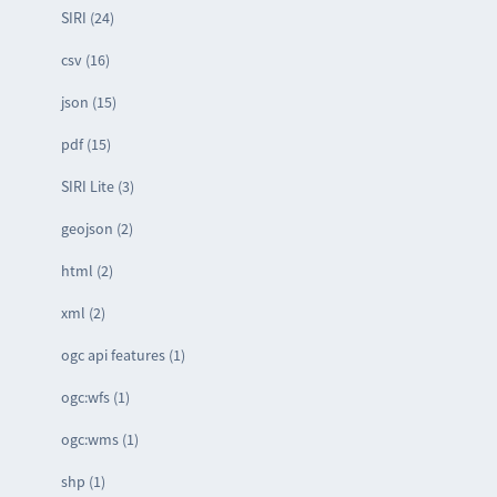
SIRI (24)
csv (16)
json (15)
pdf (15)
SIRI Lite (3)
geojson (2)
html (2)
xml (2)
ogc api features (1)
ogc:wfs (1)
ogc:wms (1)
shp (1)