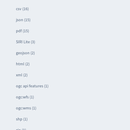
csv (16)
json (15)
pdf (15)
SIRI Lite (3)
geojson (2)
html (2)
xml (2)
ogc api features (1)
ogc:wfs (1)
ogc:wms (1)
shp (1)
zip (1)