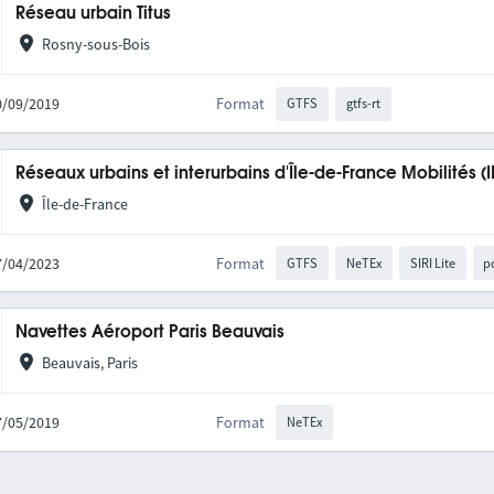
Réseau urbain Titus
Rosny-sous-Bois
20/09/2019
Format
GTFS
gtfs-rt
Réseaux urbains et interurbains d'Île-de-France Mobilités (
Île-de-France
27/04/2023
Format
GTFS
NeTEx
SIRI Lite
p
Navettes Aéroport Paris Beauvais
Beauvais, Paris
27/05/2019
Format
NeTEx