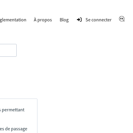
glementation
À propos
Blog
Se connecter
s permettant
res de passage