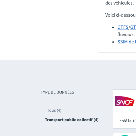
des véhicules.
Voici ci-dessou
GTFS
/
GT
fluviaux.
SSIM de 
TYPE DE DONNÉES
Tous (4)
Transport public collectif (4)
créé le 