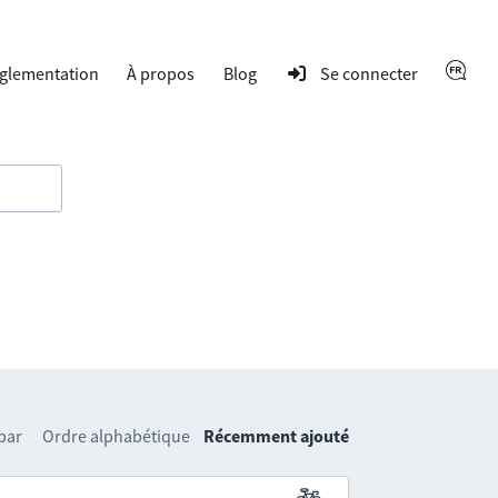
glementation
À propos
Blog
Se connecter
 par
Ordre alphabétique
Récemment ajouté