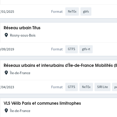
27/01/2025
Format
NeTEx
gbfs
Réseau urbain Titus
Rosny-sous-Bois
20/09/2019
Format
GTFS
gtfs-rt
Réseaux urbains et interurbains d'Île-de-France Mobilités (
Île-de-France
27/04/2023
Format
GTFS
NeTEx
SIRI Lite
p
VLS Vélib Paris et communes limitrophes
Île-de-France