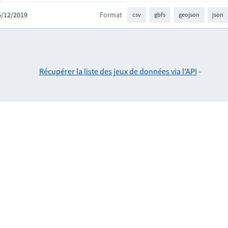
05/12/2019
Format
csv
gbfs
geojson
json
Récupérer la liste des jeux de données via l'API
-