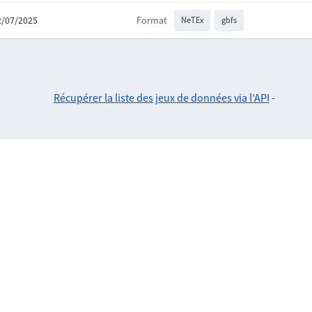
02/07/2025
Format
NeTEx
gbfs
Récupérer la liste des jeux de données via l'API
-