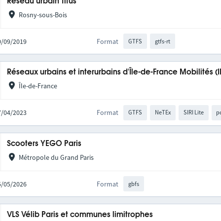
Réseau urbain Titus
Rosny-sous-Bois
20/09/2019
Format
GTFS
gtfs-rt
Réseaux urbains et interurbains d'Île-de-France Mobilités (
Île-de-France
27/04/2023
Format
GTFS
NeTEx
SIRI Lite
p
Scooters YEGO Paris
Métropole du Grand Paris
05/05/2026
Format
gbfs
VLS Vélib Paris et communes limitrophes