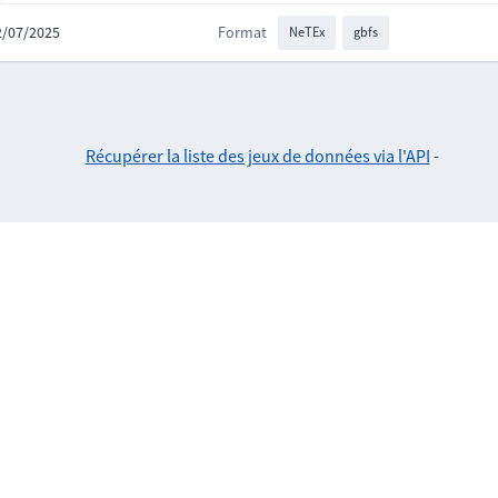
02/07/2025
Format
NeTEx
gbfs
Récupérer la liste des jeux de données via l'API
-