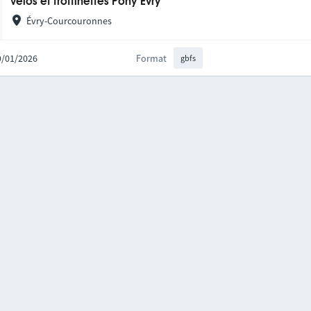
Vélos et trottinettes Pony Evry
Évry-Courcouronnes
09/01/2026
Format
gbfs