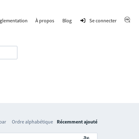
glementation
À propos
Blog
Se connecter
 par
Ordre alphabétique
Récemment ajouté