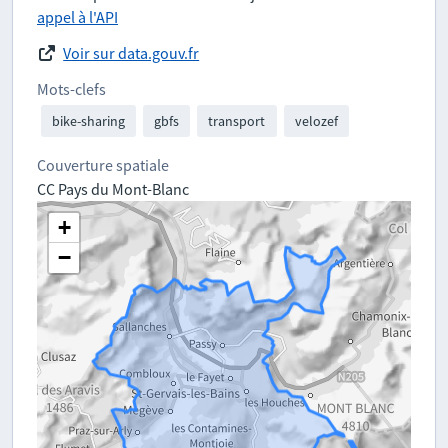
appel à l'API
Voir sur data.gouv.fr
Mots-clefs
bike-sharing
gbfs
transport
velozef
Couverture spatiale
CC Pays du Mont-Blanc
+
−