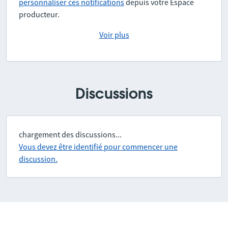
personnaliser ces notifications
depuis votre Espace
validation
partagés du
Europe/Paris
producteur.
service
MontenVélo sur
Voir plus
la
Communauté
de communes
Pays du Mont-
Blanc (CCPMB).
Discussions
Les données du
fichier sont les
chargement des discussions...
suivantes :
Vous devez être identifié pour commencer une
géolocalisation
discussion.
en temps réel
des vélos à
assistance
20/06/2026 à
Erreurs de
électrique
09h45
validation
partagés du
Europe/Paris