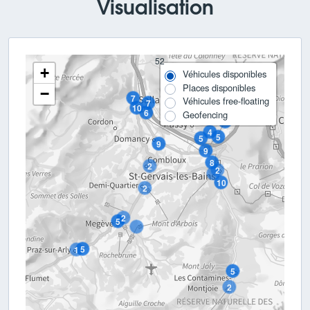
Visualisation
52
+
Véhicules disponibles
Places disponibles
−
7
Véhicules free-floating
7
10
6
Geofencing
5
4
5
5
9
9
8
2
2
10
2
2
5
5
1
5
2