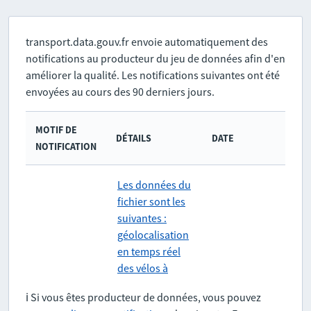
transport.data.gouv.fr envoie automatiquement des
notifications au producteur du jeu de données afin d'en
améliorer la qualité. Les notifications suivantes ont été
envoyées au cours des 90 derniers jours.
MOTIF DE
DÉTAILS
DATE
NOTIFICATION
Les données du
fichier sont les
suivantes :
géolocalisation
en temps réel
des vélos à
assistance
21/07/2026 à
ℹ️ Si vous êtes producteur de données, vous pouvez
Erreurs de
électrique
09h45