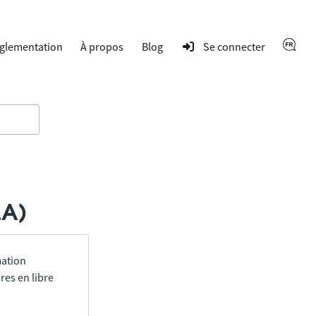
glementation
À propos
Blog
Se connecter
LA)
mation
res en libre