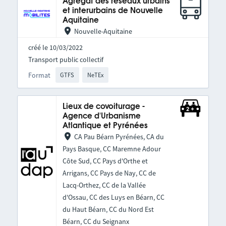
Agrégat des réseaux urbains
et interurbains de Nouvelle
Aquitaine
Nouvelle-Aquitaine
créé le 10/03/2022
Transport public collectif
Format
GTFS
NeTEx
Lieux de covoiturage -
Agence d'Urbanisme
Atlantique et Pyrénées
CA Pau Béarn Pyrénées, CA du
Pays Basque, CC Maremne Adour
Côte Sud, CC Pays d'Orthe et
Arrigans, CC Pays de Nay, CC de
Lacq-Orthez, CC de la Vallée
d'Ossau, CC des Luys en Béarn, CC
du Haut Béarn, CC du Nord Est
Béarn, CC du Seignanx