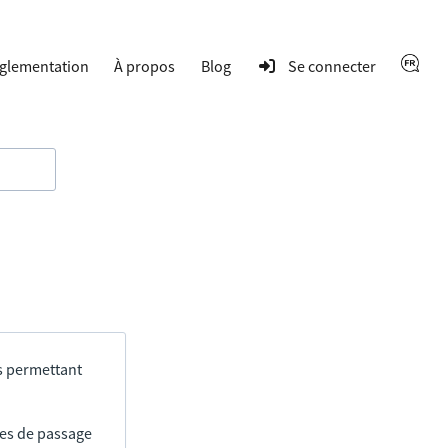
glementation
À propos
Blog
Se connecter
s permettant
res de passage