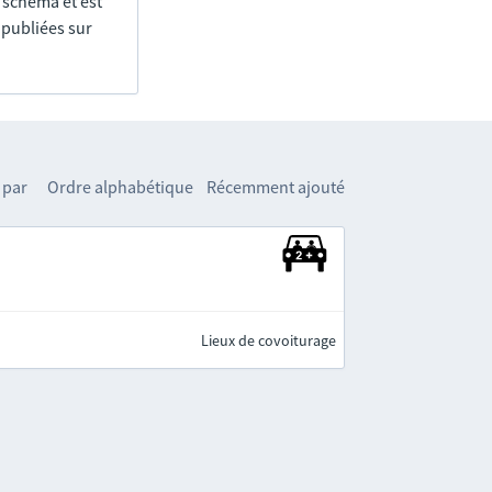
e schéma et est
 publiées sur
 par
Ordre alphabétique
Récemment ajouté
Lieux de covoiturage