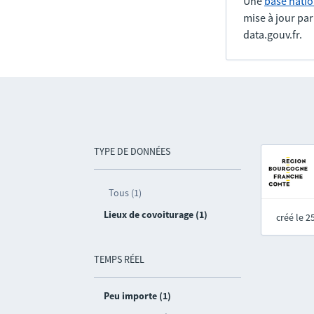
Une
base natio
mise à jour pa
data.gouv.fr.
TYPE DE DONNÉES
Tous (1)
Lieux de covoiturage (1)
créé le 
TEMPS RÉEL
Peu importe (1)