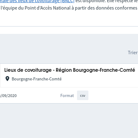
nale des lieux de covoiturage (BNLC)
est disponible. Elle respecte l
r l’équipe du Point d’Accès National à partir des données conformes
Trier
Lieux de covoiturage - Région Bourgogne-Franche-Comté
Bourgogne-Franche-Comté
25/09/2020
Format
csv