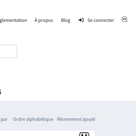
glementation
À propos
Blog
Se connecter
s
 par
Ordre alphabétique
Récemment ajouté