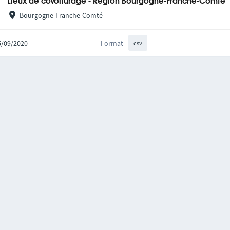
Lieux de covoiturage - Région Bourgogne-Franche-Comté
Bourgogne-Franche-Comté
25/09/2020
Format
csv