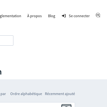
glementation
À propos
Blog
Se connecter
n
 par
Ordre alphabétique
Récemment ajouté