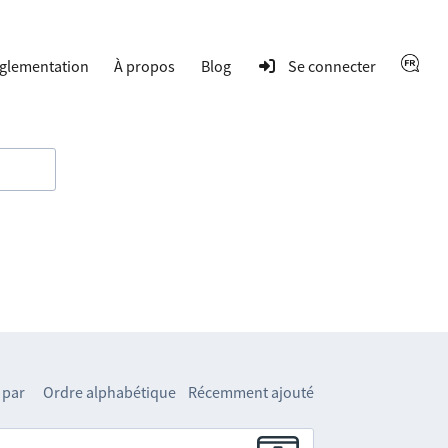
glementation
À propos
Blog
Se connecter
 par
Ordre alphabétique
Récemment ajouté