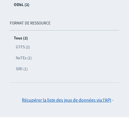
ODbL (2)
FORMAT DE RESSOURCE
Tous (2)
GTFS (2)
NeTEx (2)
SIRI (1)
Récupérer la liste des jeux de données via l'API
-