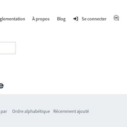
glementation
À propos
Blog
Se connecter
e
 par
Ordre alphabétique
Récemment ajouté