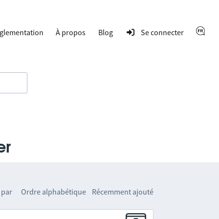
glementation
À propos
Blog
Se connecter
er
 par
Ordre alphabétique
Récemment ajouté