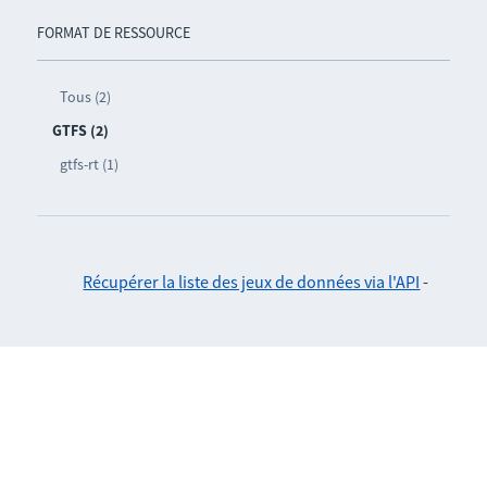
FORMAT DE RESSOURCE
Tous (2)
GTFS (2)
gtfs-rt (1)
Récupérer la liste des jeux de données via l'API
-