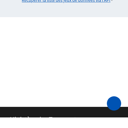
Récupérer la liste des jeux de données via l'API
-
Ministère des Transports