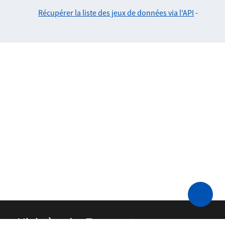
Récupérer la liste des jeux de données via l'API
-
Ministère des Transports