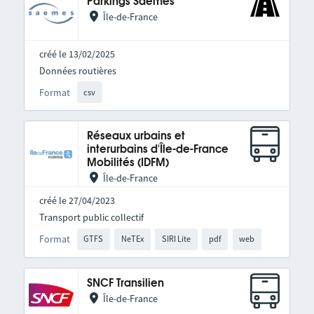
Parkings Saemes
Île-de-France
créé le 13/02/2025
Données routières
Format
csv
Réseaux urbains et
interurbains d'Île-de-France
Mobilités (IDFM)
Île-de-France
créé le 27/04/2023
Transport public collectif
Format
GTFS
NeTEx
SIRI Lite
pdf
web
SNCF Transilien
Île-de-France