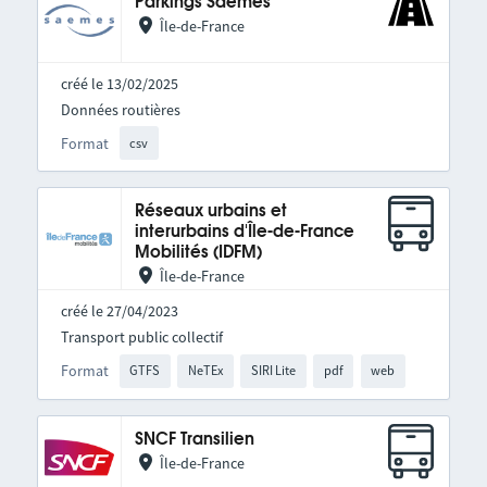
Parkings Saemes
Île-de-France
créé le 13/02/2025
Données routières
Format
csv
Réseaux urbains et
interurbains d'Île-de-France
Mobilités (IDFM)
Île-de-France
créé le 27/04/2023
Transport public collectif
Format
GTFS
NeTEx
SIRI Lite
pdf
web
SNCF Transilien
Île-de-France