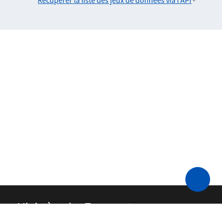
Récupérer la liste des jeux de données via l'API
-
Ministère des Transports