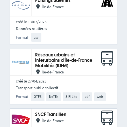
Parkings Saemes
Île-de-France
créé le 13/02/2025
Données routières
Format
csv
Réseaux urbains et
interurbains d'Île-de-France
Mobilités (IDFM)
Île-de-France
créé le 27/04/2023
Transport public collectif
Format
GTFS
NeTEx
SIRI Lite
pdf
web
SNCF Transilien
Île-de-France