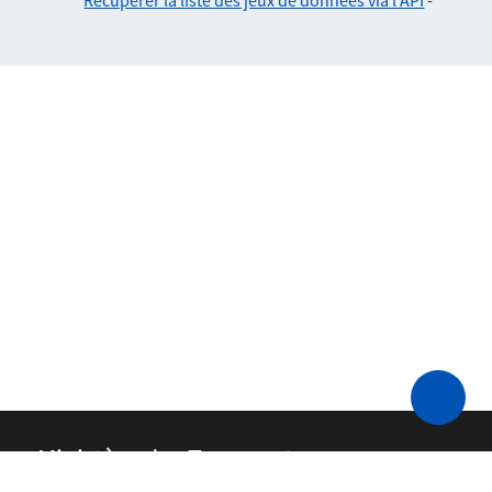
Récupérer la liste des jeux de données via l'API
-
Ministère des Transports