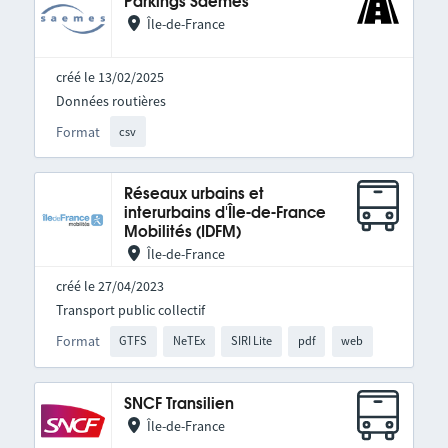
Parkings Saemes
Île-de-France
créé le 13/02/2025
Données routières
Format
csv
Réseaux urbains et
interurbains d'Île-de-France
Mobilités (IDFM)
Île-de-France
créé le 27/04/2023
Transport public collectif
Format
GTFS
NeTEx
SIRI Lite
pdf
web
SNCF Transilien
Île-de-France