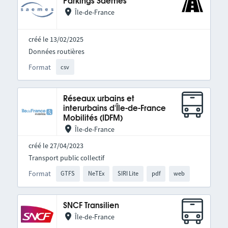
Parkings Saemes
Île-de-France
créé le 13/02/2025
Données routières
Format
csv
Réseaux urbains et
interurbains d'Île-de-France
Mobilités (IDFM)
Île-de-France
créé le 27/04/2023
Transport public collectif
Format
GTFS
NeTEx
SIRI Lite
pdf
web
SNCF Transilien
Île-de-France