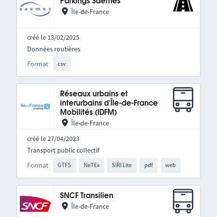
Parkings Saemes
Île-de-France
créé le 13/02/2025
Données routières
Format
csv
Réseaux urbains et
interurbains d'Île-de-France
Mobilités (IDFM)
Île-de-France
créé le 27/04/2023
Transport public collectif
Format
GTFS
NeTEx
SIRI Lite
pdf
web
SNCF Transilien
Île-de-France