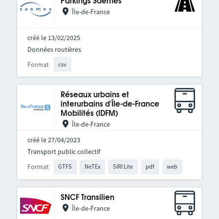
Parkings Saemes
Île-de-France
créé le 13/02/2025
Données routières
Format
csv
Réseaux urbains et
interurbains d'Île-de-France
Mobilités (IDFM)
Île-de-France
créé le 27/04/2023
Transport public collectif
Format
GTFS
NeTEx
SIRI Lite
pdf
web
SNCF Transilien
Île-de-France