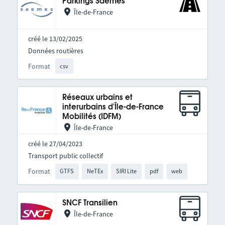
Parkings Saemes
Île-de-France
créé le 13/02/2025
Données routières
Format
csv
Réseaux urbains et
interurbains d'Île-de-France
Mobilités (IDFM)
Île-de-France
créé le 27/04/2023
Transport public collectif
Format
GTFS
NeTEx
SIRI Lite
pdf
web
SNCF Transilien
Île-de-France