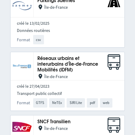
Parkings Saemes
Île-de-France
créé le 13/02/2025
Données routières
Format
csv
Réseaux urbains et
interurbains d'Île-de-France
Mobilités (IDFM)
Île-de-France
créé le 27/04/2023
Transport public collectif
Format
GTFS
NeTEx
SIRI Lite
pdf
web
SNCF Transilien
Île-de-France