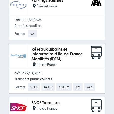
Parkings Saemes
Île-de-France
créé le 13/02/2025
Données routières
Format
csv
Réseaux urbains et
interurbains d'Île-de-France
Mobilités (IDFM)
Île-de-France
créé le 27/04/2023
Transport public collectif
Format
GTFS
NeTEx
SIRI Lite
pdf
web
SNCF Transilien
Île-de-France