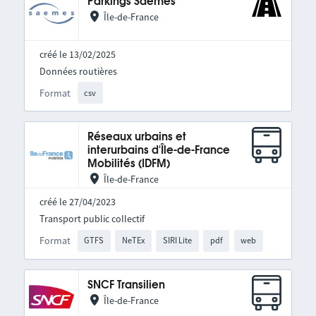
Parkings Saemes
Île-de-France
créé le 13/02/2025
Données routières
Format
csv
Réseaux urbains et
interurbains d'Île-de-France
Mobilités (IDFM)
Île-de-France
créé le 27/04/2023
Transport public collectif
Format
GTFS
NeTEx
SIRI Lite
pdf
web
SNCF Transilien
Île-de-France