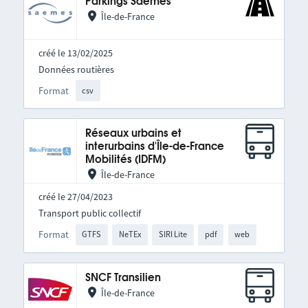
Parkings Saemes
Île-de-France
créé le 13/02/2025
Données routières
Format
csv
Réseaux urbains et
interurbains d'Île-de-France
Mobilités (IDFM)
Île-de-France
créé le 27/04/2023
Transport public collectif
Format
GTFS
NeTEx
SIRI Lite
pdf
web
SNCF Transilien
Île-de-France