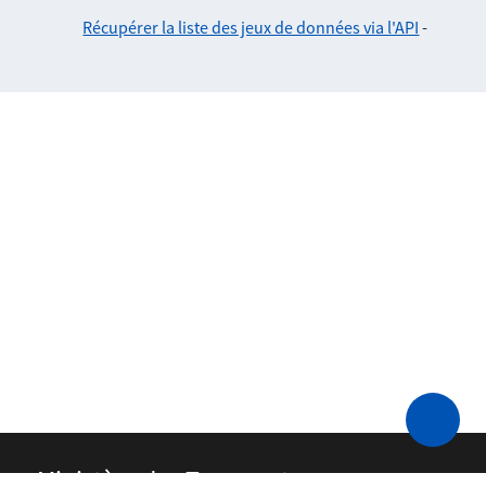
Récupérer la liste des jeux de données via l'API
-
Ministère des Transports