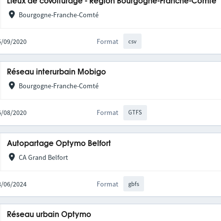
Lieux de covoiturage - Région Bourgogne-Franche-Comté
Bourgogne-Franche-Comté
25/09/2020
Format
csv
Réseau interurbain Mobigo
Bourgogne-Franche-Comté
06/08/2020
Format
GTFS
Autopartage Optymo Belfort
CA Grand Belfort
28/06/2024
Format
gbfs
Réseau urbain Optymo