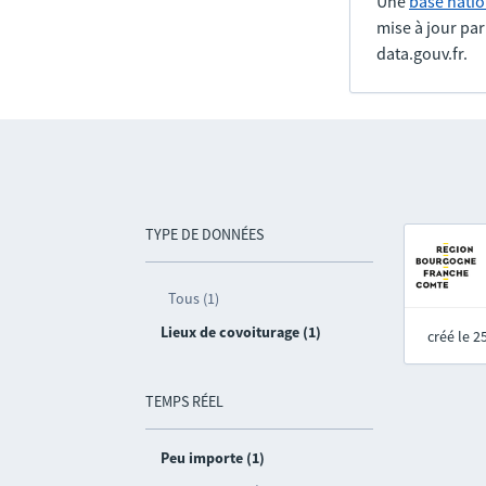
Une
base natio
mise à jour pa
data.gouv.fr.
TYPE DE DONNÉES
Tous (1)
Lieux de covoiturage (1)
créé le 
TEMPS RÉEL
Peu importe (1)