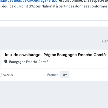
nale des lieux de covoiturage (BNLC)
est disponible. Elle respecte l
r l’équipe du Point d’Accès National à partir des données conformes
Trier
Lieux de covoiturage - Région Bourgogne-Franche-Comté
Bourgogne-Franche-Comté
25/09/2020
Format
csv