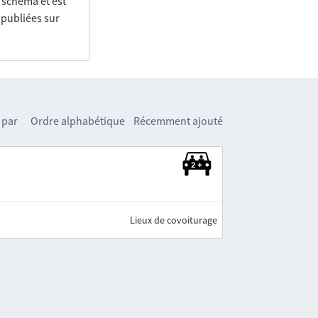
e schéma et est
 publiées sur
 par
Ordre alphabétique
Récemment ajouté
Lieux de covoiturage