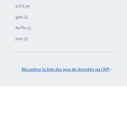
GTFS (4)
gbfs (2)
NeTEx (1)
json (1)
Récupérer la liste des jeux de données via l'API
-