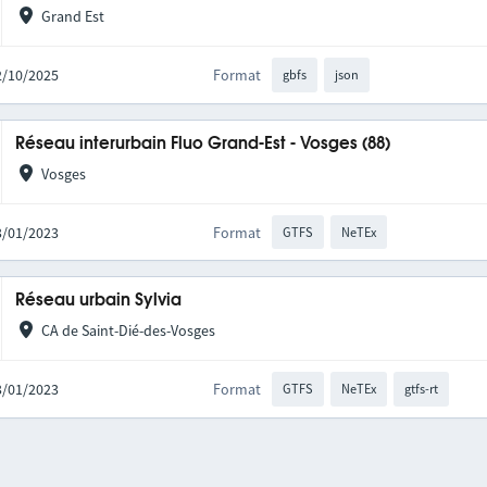
Grand Est
02/10/2025
Format
gbfs
json
Réseau interurbain Fluo Grand-Est - Vosges (88)
Vosges
03/01/2023
Format
GTFS
NeTEx
Réseau urbain Sylvia
CA de Saint-Dié-des-Vosges
03/01/2023
Format
GTFS
NeTEx
gtfs-rt