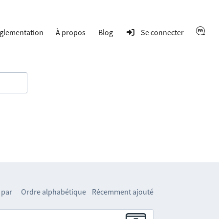
glementation
À propos
Blog
Se connecter
 par
Ordre alphabétique
Récemment ajouté