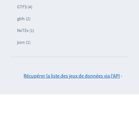
GTFS (4)
gbfs (2)
NeTEx (1)
json (1)
Récupérer la liste des jeux de données via l'API
-