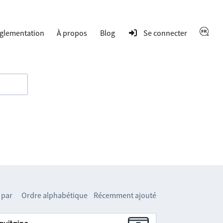
glementation
À propos
Blog
Se connecter
 par
Ordre alphabétique
Récemment ajouté