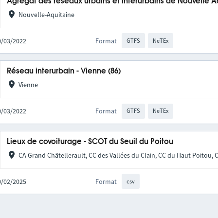
Agrégat des réseaux urbains et interurbains de Nouvelle A
Nouvelle-Aquitaine
10/03/2022
Format
GTFS
NeTEx
Réseau interurbain - Vienne (86)
Vienne
10/03/2022
Format
GTFS
NeTEx
Lieux de covoiturage - SCOT du Seuil du Poitou
CA Grand Châtellerault, CC des Vallées du Clain, CC du Haut Poitou, 
10/02/2025
Format
csv