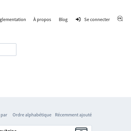
glementation
À propos
Blog
Se connecter
 par
Ordre alphabétique
Récemment ajouté