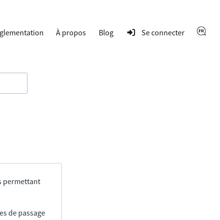
glementation
À propos
Blog
Se connecter
s permettant
res de passage