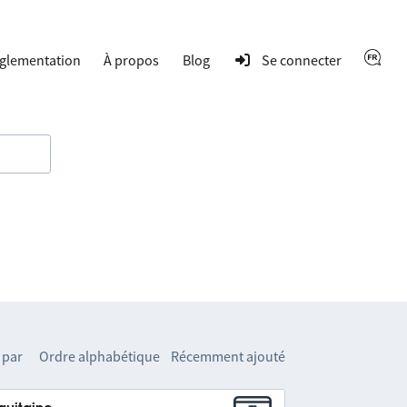
glementation
À propos
Blog
Se connecter
 par
Ordre alphabétique
Récemment ajouté