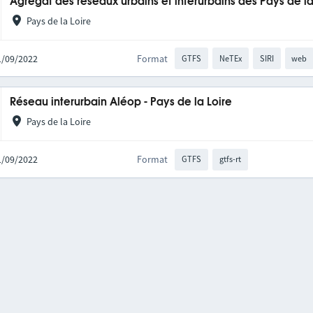
Agrégat des réseaux urbains et interurbains des Pays de la
Pays de la Loire
21/09/2022
Format
GTFS
NeTEx
SIRI
web
Réseau interurbain Aléop - Pays de la Loire
Pays de la Loire
21/09/2022
Format
GTFS
gtfs-rt