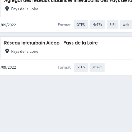
Agrégat des réseaux urbains et interurbains des Pays de la
Pays de la Loire
21/09/2022
Format
GTFS
NeTEx
SIRI
web
Réseau interurbain Aléop - Pays de la Loire
Pays de la Loire
21/09/2022
Format
GTFS
gtfs-rt